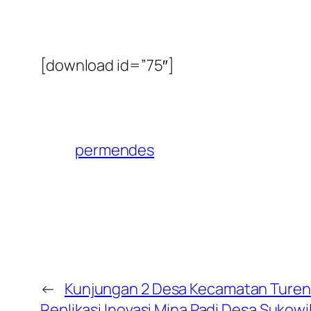
[download id=”75″]
permendes
←
Kunjungan 2 Desa Kecamatan Turen
Replikasi Inovasi Mina Padi Desa Sukow