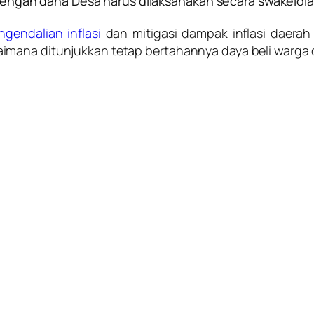
engan dana Desa harus dilaksanakan secara swakelola
ngendalian inflasi
dan mitigasi dampak inflasi daera
imana ditunjukkan tetap bertahannya daya beli warga 