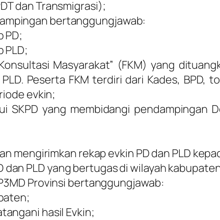
DT dan Transmigrasi);
dampingan bertanggungjawab:
p PD;
p PLD;
Konsultasi Masyarakat” (FKM) yang dituang
 PLD. Peserta FKM terdiri dari Kades, BPD,
riode evkin;
lui SKPD yang membidangi pendampingan De
 dan mengirimkan rekap evkin PD dan PLD kepa
 dan PLD yang bertugas di wilayah kabupate
r P3MD Provinsi bertanggungjawab:
paten;
angani hasil Evkin;