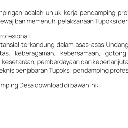
pingan adalah unjuk kerja pendamping profe
rkewajiban memenuhi pelaksanaan Tupoksi d
rofesional;
stansial terkandung dalam asas-asas Unda
aritas, keberagaman, kebersamaan, goton
i, kesetaraan, pemberdayaan dan keberlanjut
teknis penjabaran Tupoksi pendamping profes
mping Desa download di bawah ini: