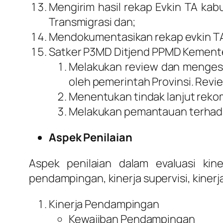
Mengirim hasil rekap Evkin TA k
Transmigrasi dan;
Mendokumentasikan rekap evkin TA,
Satker P3MD Ditjend PPMD Kemente
Melakukan
review
dan mengesah
oleh pemerintah Provinsi.
Revi
Menentukan tindak lanjut rekom
Melakukan pemantauan terhada
Aspek
Penilaian
Aspek penilaian dalam evaluasi ki
pendampingan, kinerja supervisi, kinerja
Kinerja Pendampingan
Kewajiban Pendampingan