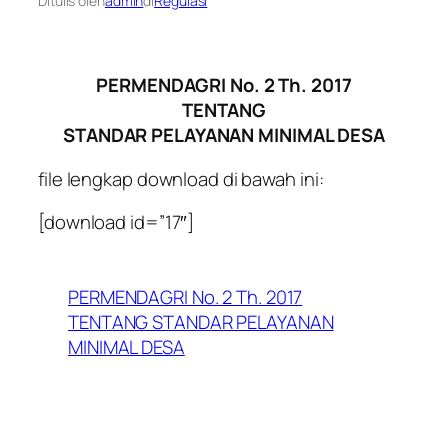
Ditulis oleh
admin
di
Regulasi
PERMENDAGRI No. 2 Th. 2017
TENTANG
STANDAR PELAYANAN MINIMAL DESA
file lengkap download di bawah ini:
[download id=”17″]
PERMENDAGRI No. 2 Th. 2017
TENTANG STANDAR PELAYANAN
MINIMAL DESA