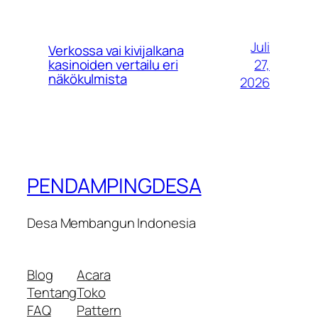
Juli
Verkossa vai kivijalkana
27,
kasinoiden vertailu eri
näkökulmista
2026
PENDAMPINGDESA
Desa Membangun Indonesia
Blog
Acara
Tentang
Toko
FAQ
Pattern