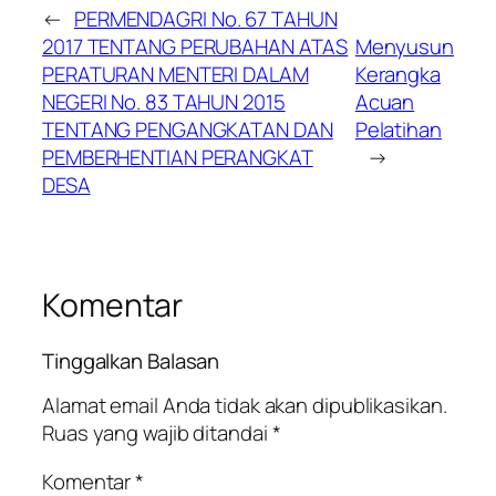
←
PERMENDAGRI No. 67 TAHUN
2017 TENTANG PERUBAHAN ATAS
Menyusun
PERATURAN MENTERI DALAM
Kerangka
NEGERI No. 83 TAHUN 2015
Acuan
TENTANG PENGANGKATAN DAN
Pelatihan
PEMBERHENTIAN PERANGKAT
→
DESA
Komentar
Tinggalkan Balasan
Alamat email Anda tidak akan dipublikasikan.
Ruas yang wajib ditandai
*
Komentar
*