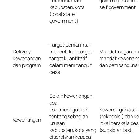
pemerintahan
governing commun
kabupaten/kota
self government
(local state
government)
Target:pemerintah
Delivery
menentukan target-
Mandat:negara m
kewenangan
target kuantitatif
mandat kewenang
dan program
dalam memnangun
dan pembanguna
desa
Selain kewenangan
asal
usul,menegaskan
Kewenangan asal-
tentang sebagian
(rekognisi) dan 
Kewenangan
urusan
lokal berskala des
kabupaten/kota yang
(subsidiaritas).
diserahkan kepada