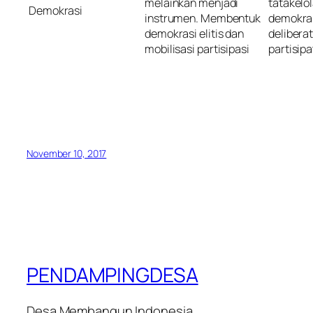
melainkan menjadi
tatakelo
Demokrasi
instrumen. Membentuk
demokrasi
demokrasi elitis dan
deliberat
mobilisasi partisipasi
partisipa
November 10, 2017
PENDAMPINGDESA
Desa Membangun Indonesia