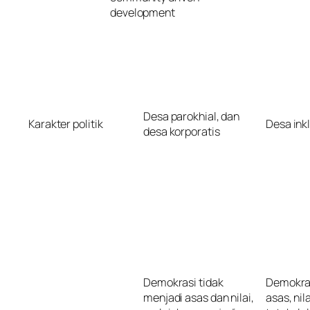
development
Desa parokhial, dan
Karakter politik
Desa inkl
desa korporatis
Demokrasi tidak
Demokra
menjadi asas dan nilai,
asas, nil