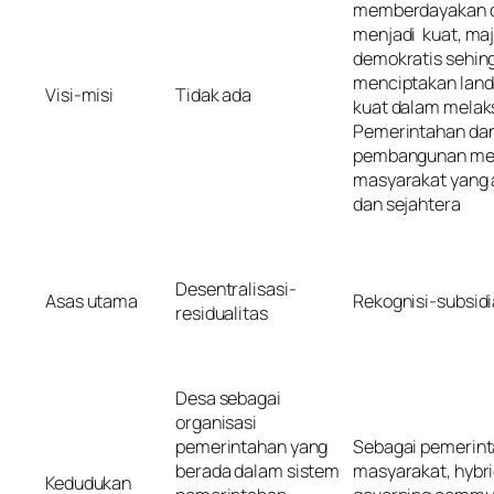
memberdayakan d
menjadi kuat, maj
demokratis sehin
menciptakan lan
Visi-misi
Tidak ada
kuat dalam mela
Pemerintahan da
pembangunan me
masyarakat yang 
dan sejahtera
Desentralisasi-
Asas utama
Rekognisi-subsidi
residualitas
Desa sebagai
organisasi
pemerintahan yang
Sebagai pemerin
berada dalam sistem
masyarakat, hybri
Kedudukan