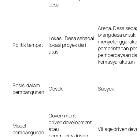
desa
Arena: Desa sebag
orang desa untuk
Lokasi: Desa sebagai
menyelenggarak
Politik tempat
lokasi proyek dari
pemerintahan,pe
atas
pemberdayaan d
kemasyarakatan
Posisi dalam
Obyek
Subyek
pembangunan
G
overnment
driven
de
v
e
l
opment
Model
atau
Village driven de
pembangunan
community driven