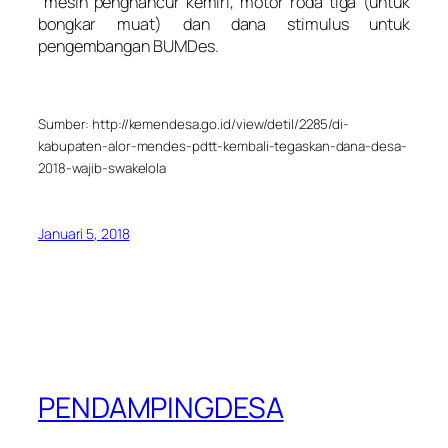
“mesin penghancur kemiri, motor roda tiga (untuk
bongkar muat) dan dana stimulus untuk
pengembangan BUMDes.
Sumber: http://kemendesa.go.id/view/detil/2285/di-
kabupaten-alor-mendes-pdtt-kembali-tegaskan-dana-desa-
2018-wajib-swakelola
Januari 5, 2018
PENDAMPINGDESA